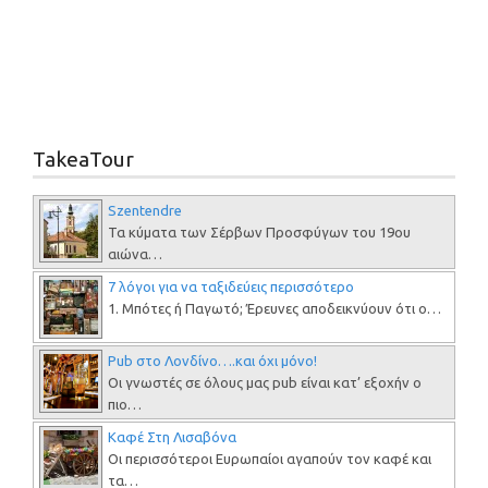
TakeaTour
Szentendre
Τα κύματα των Σέρβων Προσφύγων του 19ου
αιώνα…
7 λόγοι για να ταξιδεύεις περισσότερο
1. Μπότες ή Παγωτό; Έρευνες αποδεικνύουν ότι ο…
Pub στο Λονδίνο….και όχι μόνο!
Οι γνωστές σε όλους μας pub είναι κατ’ εξοχήν ο
πιο…
Καφέ Στη Λισαβόνα
Οι περισσότεροι Ευρωπαίοι αγαπούν τον καφέ και
τα…