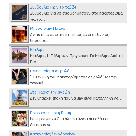
Συμβουλές Πριν το ταξίδι
Συμβουλές για να σας βοηθήσουν στο πακετάρισμα
για το…
Μπύρα στην Πράγα
Αν ποτέ αναρωτηθείτε ποιος είναι ο εθνικός
θησαυρός…
Ντελφτ
Ντελφτ , H Πόλη των Πριγκίπων Το Ντελφτ Από τις
Πιο…
Πακεταρίσμα σε ρολό
"Η Τεχνική του πακεταρίσματος σε ρολό" Με την
τεχνική…
Στο Παρίσι την άνοιξη…
Δεν υπάρχει εποχή που να μην είναι κατάλληλη να…
Dress code... στη Ρώμη
bella presenza Οι ιταλοί ντύνονται καλά και
δείχνουν να…
Κατηγορίες ξενοδοχείων