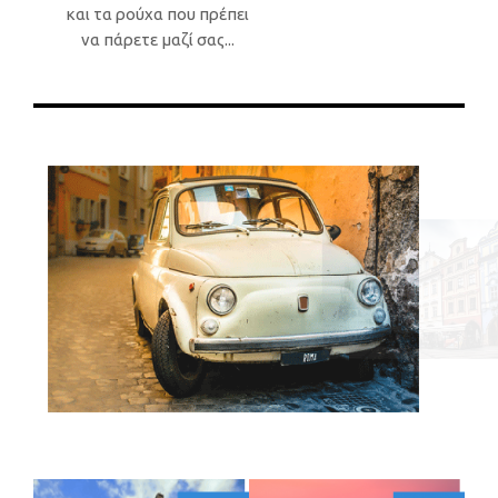
και τα ρούχα που πρέπει
να πάρετε μαζί σας...
ποιότητα
η Ρώμη
Πράγα
ταστήματα,
της.