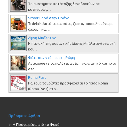
Τα συστήματα κατάταξης ξενοδοχείων σε
κατηγορίες…
Street Food στην Πράγα
Trdelník Αυτά τα αφράτα, ζεστά, πασπαλισμένα με
ζάχαρη και…
Λίμνη Μπάλατον
Η περιοχή της ρομαντικής λίμνης Μπάλατον(γνωστή
και…
Φάτε σαν ντόπιοι στη Ρώμη
Ανακαλύψτε τα καλύτερα μέρη για φαγητό και ποτό
στα…
Roma Pass
Για τους τουρίστες προσφέρεται το πάσο Roma
(Roma Pass) στο…
Πρόσφατα Άρθρα
Η Πράγα μέσα από το Φακό